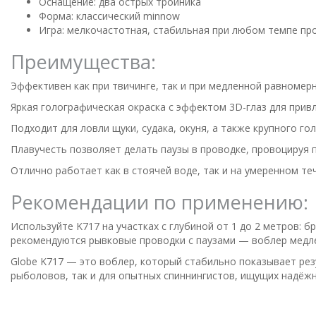
Оснащение: два острых тройника
Форма: классический minnow
Игра: мелкочастотная, стабильная при любом темпе пр
Преимущества:
Эффективен как при твичинге, так и при медленной равномер
Яркая голографическая окраска с эффектом 3D-глаз для прив
Подходит для ловли щуки, судака, окуня, а также крупного го
Плавучесть позволяет делать паузы в проводке, провоцируя 
Отлично работает как в стоячей воде, так и на умеренном те
Рекомендации по применению:
Используйте K717 на участках с глубиной от 1 до 2 метров: б
рекомендуются рывковые проводки с паузами — воблер медле
Globe K717 — это воблер, который стабильно показывает рез
рыболовов, так и для опытных спиннингистов, ищущих надёж