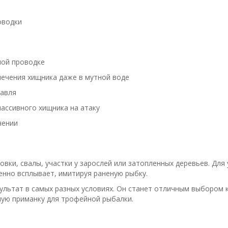
оводки
ной проводке
лечения хищника даже в мутной воде
лавля
пассивного хищника на атаку
чении
ровки, свалы, участки у зарослей или затопленных деревьев. Дл
нно всплывает, имитируя раненую рыбку.
ультат в самых разных условиях. Он станет отличным выбором 
ную приманку для трофейной рыбалки.