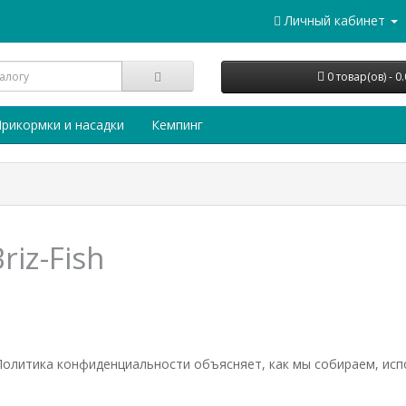
Личный кабинет
0 товар(ов) - 0
рикормки и насадки
Кемпинг
iz-Fish
 Политика конфиденциальности объясняет, как мы собираем, исп