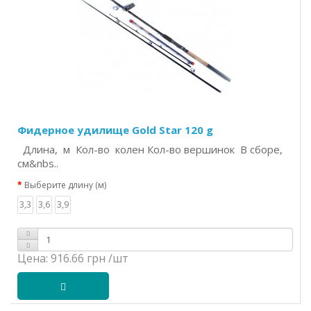
Фидерное удилище Gold Star 120 g
Длина, м Кол-во колен Кол-во вершинок В сборе,
см&nbs..
Выберите длину (м)
3,3
3,6
3,9
Цена:
916.66 грн
/шт