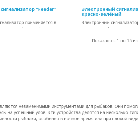
сигнализатор "Feeder"
Электронный сигнализ
красно-зелёный
гнализатор применяется в
Электронный сигнализатор
виях плохой освещённости,
два режима (подсветка и
нчик ф..
поклёвка).Применяется: об
Показано с 1 по 15 из
рн
/шт
Цена:
122.04 грн
/шт
ТЬ
КУПИТЬ
 являются незаменимыми инструментами для рыбаков. Они помо
сы на успешный улов. Эти устройства делятся на несколько тип
вности рыбалки, особенно в ночное время или при плохой вид