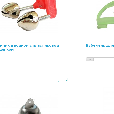
нчик двойной с пластиковой
Бубенчик дл
щепкой
..
Цена:
12.66 г
а:
6.33 грн
/шт
КУПИ
КУПИТЬ