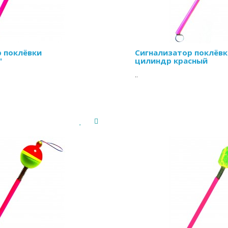
 поклёвки
Сигнализатор поклёвк
"
цилиндр красный
..
рн
/шт
Цена:
12.00 грн
/шт
ТЬ
КУПИТЬ