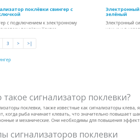
ализатор поклёвки свингер с
Электронный 
ключкой
зелёный
гер с подключением к электронному
Электронный си
ализатору поклёвки.Клипса
ночью и в усло
ллическая Подсветка LED..
крепиться на ко
3
>
>|
а:
156.75 грн
/шт
Цена:
54.24 г
ингер
КУПИТЬ
КУПИ
о такое сигнализатор поклевки?
лизаторы поклевки, также известные как сигнализаторы клева,
т, когда рыба начинает клевать, что значительно повышает шан
ронные и механические. Они необходимы для повышения эффекти
пы сигнализаторов поклевки