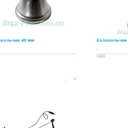
кольчик 40 мм
Колокольчик
..
а:
17.90 грн
/шт
Цена:
81.36 г
КУПИТЬ
КУПИ