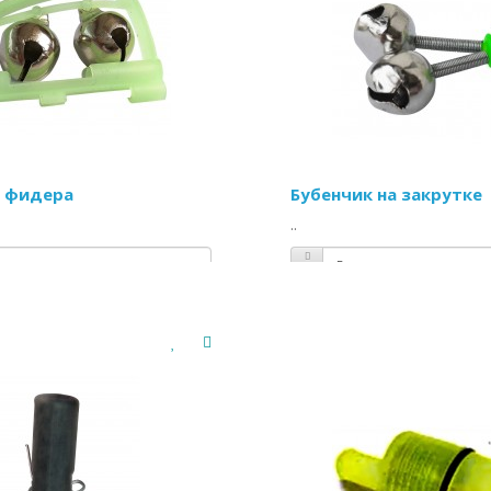
я фидера
Бубенчик на закрутке
..
рн
/шт
Цена:
11.75 грн
/шт
ТЬ
КУПИТЬ