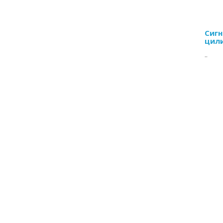
Сигн
цил
..
Цен