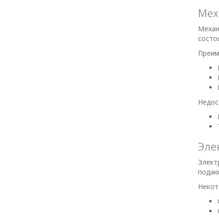
Мех
Механ
состо
Преим
Недос
Эле
Элект
подаю
Некот