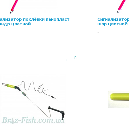
ализатор поклёвки пенопласт
Сигнализатор
индр цветной
шар цветной
..
а:
12.00 грн
/шт
Цена:
6.00 грн
КУПИТЬ
КУПИ