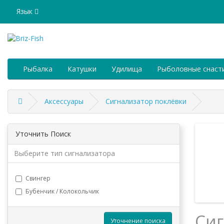
Язык
Рыбалка
Катушки
Удилища
Рыболовные снаст
Аксессуары
Сигнализатор поклёвки
Уточнить Поиск
Выберите тип сигнализатора
Свингер
Бубенчик / Колокольчик
Сиг
Уточнение поиска