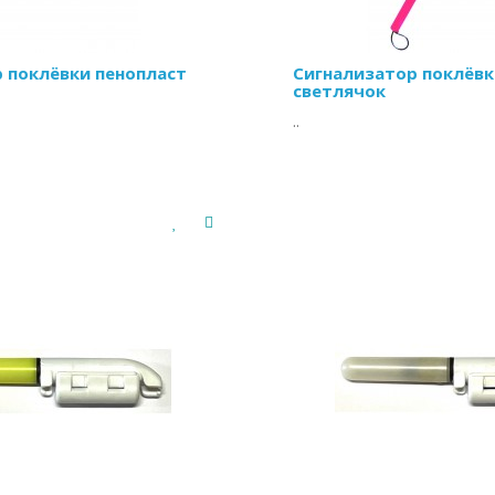
 поклёвки пенопласт
Сигнализатор поклёвк
светлячок
..
Размер
190 мм
230 мм
/шт
ТЬ
Цена:
15.00 грн
/шт
КУПИТЬ