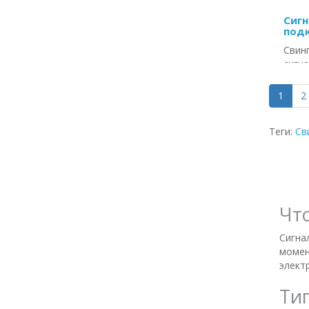
Сигн
под
Свин
сигн
мета
1
2
Цен
Теги:
Св
Чт
Сигна
момен
элект
Ти