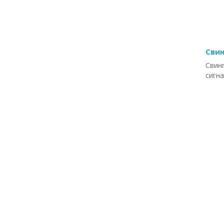
Свин
Свин
сигн
мета
Цен