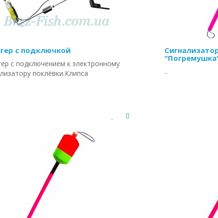
гер с подключкой
Сигнализатор
"Погремушка
гер с подключением к электронному
..
ализатору поклёвки.Клипса
ллическая Подсветка LED..
Цена:
17.00 г
а:
156.21 грн
/шт
КУПИ
КУПИТЬ