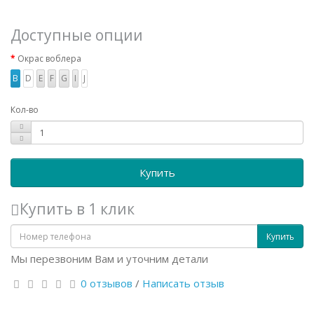
Доступные опции
Окрас воблера
B
D
E
F
G
I
J
Кол-во
Купить
Купить в 1 клик
Купить
Мы перезвоним Вам и уточним детали
0 отзывов
/
Написать отзыв