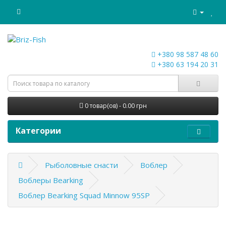
+380 98 587 48 60
+380 63 194 20 31
0 товар(ов) - 0.00 грн
Категории
Рыболовные снасти
Воблер
Воблеры Bearking
Воблер Bearking Squad Minnow 95SP