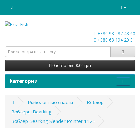
+380 98 587 48 60
+380 63 194 20 31
0 товар(ов) - 0.00 грн
Категории
Рыболовные снасти
Воблер
Воблеры Bearking
Воблер Bearking Slender Pointer 112F