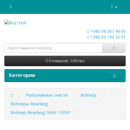
+380 98 587 48 60
+380 63 194 20 31
0 товар(ов) - 0.00 грн
Категории
Рыболовные снасти
Воблер
Воблеры Bearking
Воблер Bearking Orbit 130SP