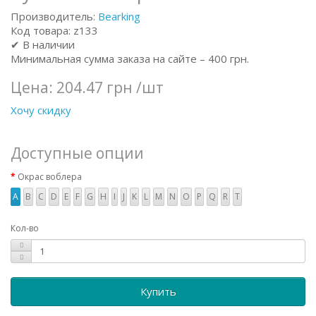
Производитель:
Bearking
Код товара: z133
✔ В наличии
Минимальная сумма заказа на сайте – 400 грн.
Цена:
204.47 грн
/шт
Хочу скидку
Доступные опции
Окрас воблера
A
B
C
D
E
F
G
H
I
J
K
L
M
N
O
P
Q
R
T
Кол-во
Купить