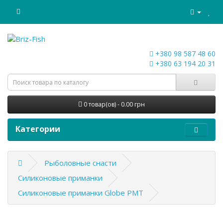
+380 98 587 48 60
+380 63 194 20 31
0 товар(ов) - 0.00 грн
Категории
Рыболовные снасти
Силиконовые приманки
Силиконовые приманки Globe PMT