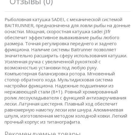
Отзывы (0)
Рыболовная катушка SADEI, с механической системой
BAITRUNNER, предназначена для ловли рыбы на донные
оснастки. Мощная, скоростная катушка sadei j3fr
обеспечит эффективное вываживание рыбы любого
размера. Точная регулировка переднего и заднего
фрикциона. Наличие системы Baitrunner позволяет
значительно расширить сферу использования катушки.
Усиленная ручка с увеличенной рукояткой с
возможностью установки под любую руку.
Компьютерная балансировка ротора. Мгновенный
стопор обратного хода. Мультидисковая система
настройки фрикциона. Надежные подшипники из
нержавеющей стали (8+1). Ровный хромированный
ролик лесоукладывателя с функцией антизакручивания
лески. Латунная шестерня. Плавный ход обеспечит
равномерную намотку лески или шнура. Алюминиевая
шпуля, изготовленная методом холодной ковки. Легкий
прочный корпус из титанографита.
Рекомендуемые товары