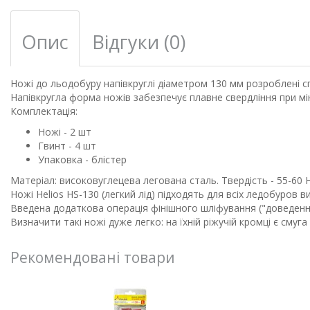
Опис
Відгуки (0)
Ножі до льодобуру напівкруглі діаметром 130 мм розроблені с
Напівкругла форма ножів забезпечує плавне свердління при мі
Комплектація:
Ножі - 2 шт
Гвинт - 4 шт
Упаковка - блістер
Матеріал: високовуглецева легована сталь. Твердість - 55-60 
Ножі Helios HS-130 (легкий лід) підходять для всіх ледобуров
Введена додаткова операція фінішного шліфування ("доведення
Визначити такі ножі дуже легко: на їхній ріжучій кромці є смуг
Рекомендовані товари