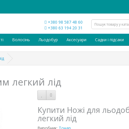
+380 98 587 48 60
+380 63 194 20 31
ті
Волосінь
Льодобур
Аксесуари
Садки і підсаки
ід
мм легкий лід
Купити Ножі для льодо
легкий лід
Виробник:
Тонар