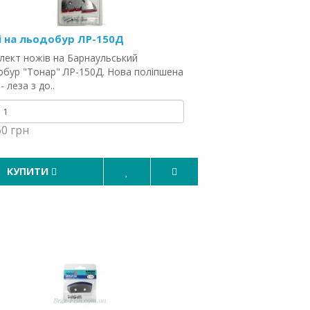
 на льодобур ЛР-150Д
лект ножів на Барнаульський
обур "Тонар" ЛР-150Д. Нова поліпшена
- леза з до..
60 грн
КУПИТИ