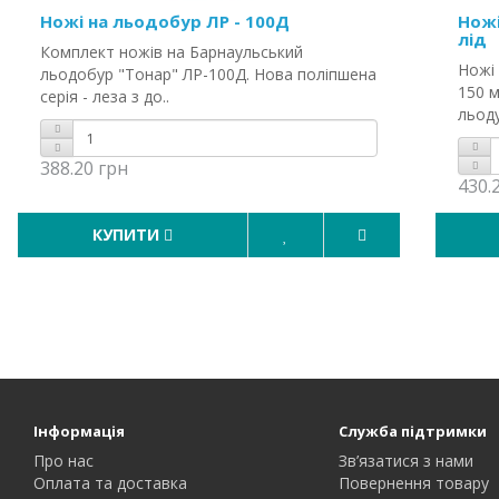
Ножі на льодобур ЛР - 100Д
Ножі
лід
Комплект ножів на Барнаульський
Ножі 
льодобур "Тонар" ЛР-100Д. Нова поліпшена
150 
серія - леза з до..
льоду
388.20 грн
430.
КУПИТИ
Інформація
Служба підтримки
Про нас
Зв’язатися з нами
Оплата та доставка
Повернення товару