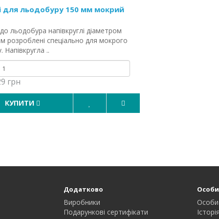
 для льодобуру 150 мм мокрий
до льодобура напівкруглі діаметром
мм розроблені спеціально для мокрого
. Напівкругла ..
29 грн
КУПИТИ
Додатково
Особи
Виробники
Особи
Подарункові сертифікати
Історі