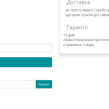
Доставка
- до пункту видачі служби 
.
- кур'єром служби доставк
Гарантії
14 днів
обмін/повернення протягом
отримання товару
Купити