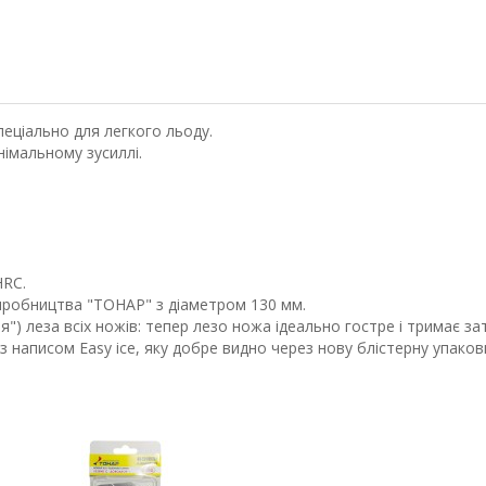
пеціально для легкого льоду.
німальному зусиллі.
HRC.
 виробництва "ТОНАР" з діаметром 130 мм.
") леза всіх ножів: тепер лезо ножа ідеально гостре і тримає з
а з написом Easy ice, яку добре видно через нову блістерну упаков