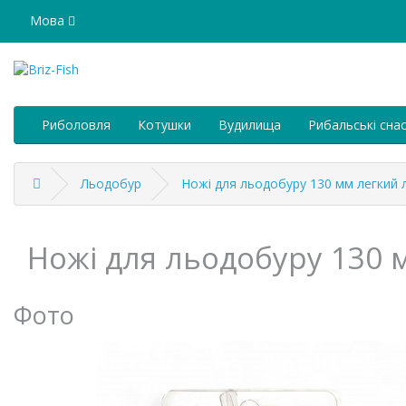
Мова
Риболовля
Котушки
Вудилища
Рибальські снас
Льодобур
Ножі для льодобуру 130 мм легкий л
Ножі для льодобуру 130 
Фото