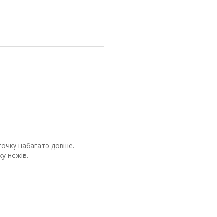
аточку набагато довше.
ку ножів.