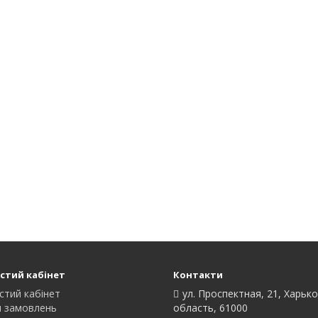
стий кабінет
Контакти
стий кабінет
ул. Проспектная, 21, Харьк
я замовлень
область, 61000