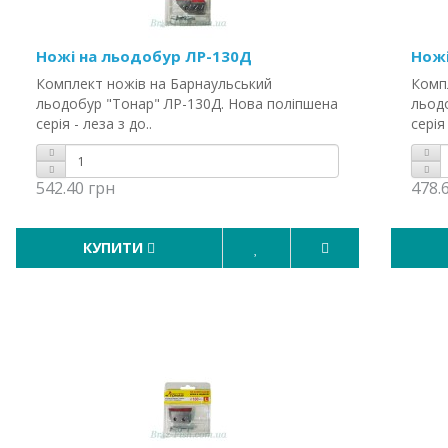
Ножі на льодобур ЛР-130Д
Ножі
Комплект ножів на Барнаульський
Комп
льодобур "Тонар" ЛР-130Д. Нова поліпшена
льод
серія - леза з до..
серія 
542.40 грн
478.
КУПИТИ