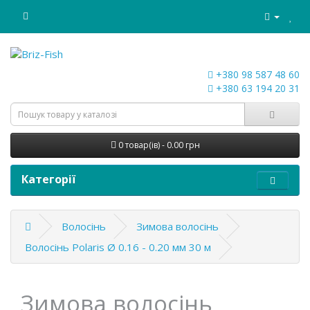
+380 98 587 48 60
+380 63 194 20 31
0 товар(ів) - 0.00 грн
Категорії
Волосінь
Зимова волосінь
Волосінь Polaris Ø 0.16 - 0.20 мм 30 м
Зимова волосінь