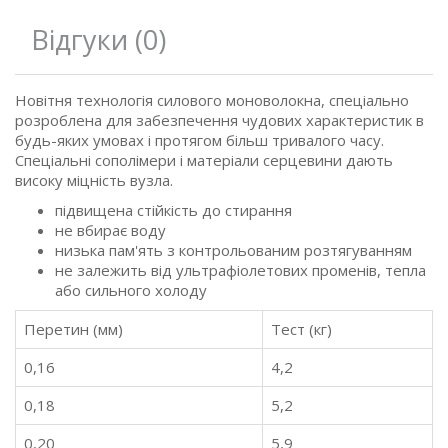
Відгуки (0)
Новітня технологія силового моноволокна, спеціально
розроблена для забезпечення чудових характеристик в
будь-яких умовах і протягом більш тривалого часу.
Спеціальні сополімери і матеріали серцевини дають
високу міцність вузла.
підвищена стійкість до стирання
не вбирає воду
низька пам'ять з контрольованим розтягуванням
не залежить від ультрафіолетових променів, тепла
або сильного холоду
Перетин (мм)
Тест (кг)
0,16
4,2
0,18
5,2
0,20
5,9