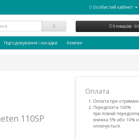
Особистий кабінет
0 товар(ів) - 0
Підгодовування і насадки
Кемпінг
Оплата
Оплата при отриманн
Передплата 100%
при повній передопла
neten 110SP
знижка 5% або 10% н
оплачується.