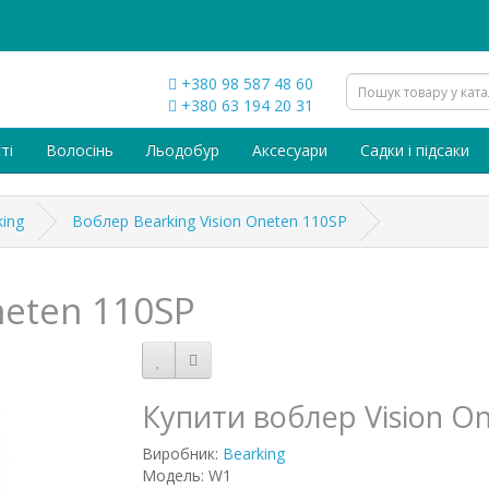
+380 98 587 48 60
+380 63 194 20 31
ті
Волосінь
Льодобур
Аксесуари
Садки і підсаки
ing
Воблер Bearking Vision Oneten 110SP
neten 110SP
Купити воблер Vision O
Виробник:
Bearking
Модель: W1