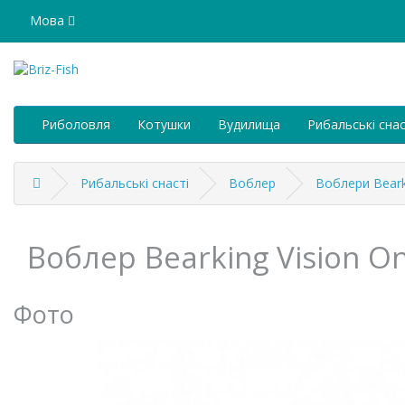
Мова
Риболовля
Котушки
Вудилища
Рибальські снас
Рибальські снасті
Воблер
Воблери Beark
Воблер Bearking Vision O
Фото