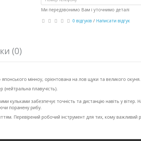
Ми передзвонимо Вам і уточнимо деталі
0 відгуків
/
Написати відгук
ки (0)
 японського мінноу, орієнтована на лов щуки та великого окуня.
р (нейтральна плавучість).
и кульками забезпечує точність та дистанцію навіть у вітер. На 
уючи поранену рибу.
ттям. Перевірений робочий інструмент для тих, кому важливий р