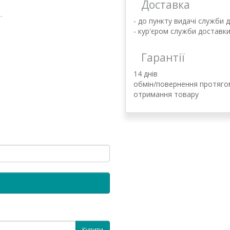
Доставка
.
- до пункту видачі служби 
- кур'єром служби доставк
Гарантії
14 днів
обмін/повернення протягом
отримання товару
Купити