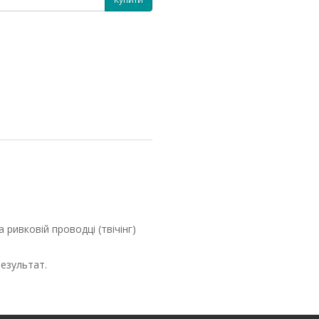
ривковій проводці (твічінг)
езультат.