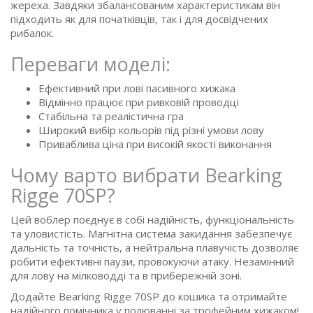
жереха. Завдяки збалансованим характеристикам він
підходить як для початківців, так і для досвідчених
рибалок.
Переваги моделі:
Ефективний при лові пасивного хижака
Відмінно працює при ривковій проводці
Стабільна та реалістична гра
Широкий вибір кольорів під різні умови лову
Приваблива ціна при високій якості виконання
Чому варто вибрати Bearking
Rigge 70SP?
Цей воблер поєднує в собі надійність, функціональність
та уловистість. Магнітна система закидання забезпечує
дальність та точність, а нейтральна плавучість дозволяє
робити ефективні паузи, провокуючи атаку. Незамінний
для лову на мілководді та в прибережній зоні.
Додайте Bearking Rigge 70SP до кошика та отримайте
надійного помічника у полюванні за трофейним хижаком!