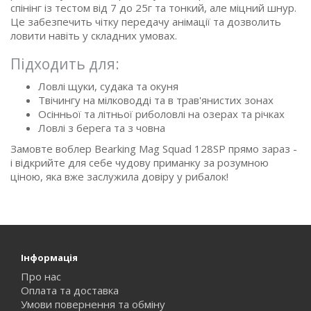
спінінг із тестом від 7 до 25г та тонкий, але міцний шнур.
Це забезпечить чітку передачу анімації та дозволить
ловити навіть у складних умовах.
Підходить для:
Ловлі щуки, судака та окуня
Твічингу на мілководді та в трав'янистих зонах
Осінньої та літньої риболовлі на озерах та річках
Ловлі з берега та з човна
Замовте воблер Bearking Mag Squad 128SP прямо зараз -
і відкрийте для себе чудову приманку за розумною
ціною, яка вже заслужила довіру у рибалок!
Інформація
Про нас
Оплата та доставка
Умови повернення та обміну