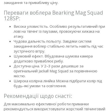
закидання та привабливу ціну.
Переваги воблера Bearking Mag Squad
128SP:
Висока уловистість. Особливо результативний при
лові на твічінг із паузами, провокуючи хижака на
атаку.
Чудова дальність польоту. Завдяки системі
закидання воблер стабільно летить навіть під час
зустрічного вітру.
Шумовий ефект. Вбудована шумова камера
додатково приваблює рибу.
Доступна ціна. У 2–3 рази дешевше за
оригінальний Jackall Mag Squad за порівнянною
якістю.
Широка колірна лінійка Можна підібрати колір під
будь-які умови та освітлення.
Рекомендації щодо снасті:
Для максимально ефективної роботи приманки
рекомендується використовувати жорсткий твічинговий