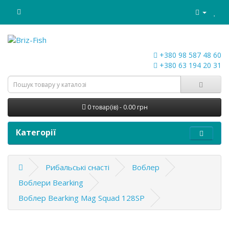
+380 98 587 48 60
+380 63 194 20 31
0 товар(ів) - 0.00 грн
Категорії
Рибальські снасті
Воблер
Воблери Bearking
Воблер Bearking Mag Squad 128SP