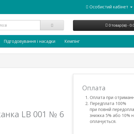
Особистий кабінет
0 товар(ів) - 0
Підгодовування і насадки
Кемпінг
Оплата
Оплата при отриманн
Передплата 100%
при повній передопла
анка LB 001 № 6
знижка 5% або 10% н
оплачується.