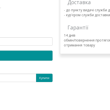
Доставка
.
- до пункту видачі служби 
- кур'єром служби доставк
Гарантії
14 днів
обмін/повернення протягом
отримання товару
Купити