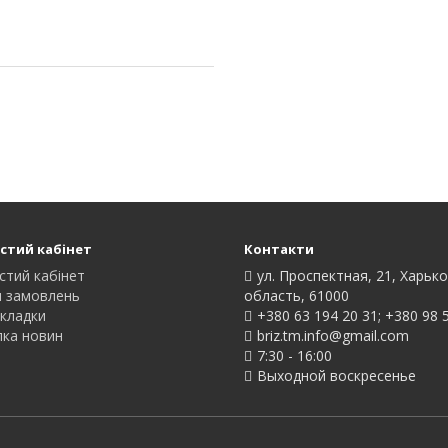
стий кабінет
Контакти
стий кабінет
ул. Проспектная, 21, Харьк
я замовлень
область, 61000
акладки
+380 63 194 20 31; +380 98 
лка новин
briz.tm.info@gmail.com
7:30 - 16:00
Выходной воскресенье