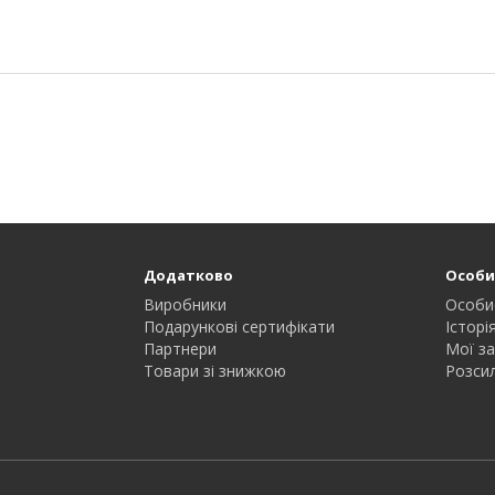
Додатково
Особи
Виробники
Особи
Подарункові сертифікати
Історі
Партнери
Мої з
Товари зі знижкою
Розси