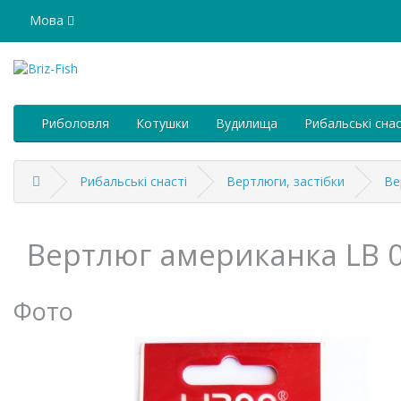
Мова
Риболовля
Котушки
Вудилища
Рибальські снас
Рибальські снасті
Вертлюги, застібки
Ве
Вертлюг американка LB 
Фото