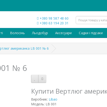
+380 98 587 48 60
+380 63 194 20 31
ті
Волосінь
Льодобур
Аксесуари
Садки і підсаки
ртлюг американка LB 001 № 6
001 № 6
Купити Вертлюг америк
Виробник:
Libao
Модель: LB 001