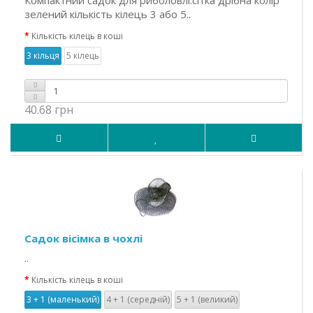
Компактний садок для риболовлі.сітка дрібна колір
зелений кількість кілець 3 або 5..
Кількість кілець в коші
3 кільця
5 кілець
40.68 грн
Садок вісімка в чохлі
..
Кількість кілець в коші
3 + 1 (маленький)
4 + 1 (середній)
5 + 1 (великий)