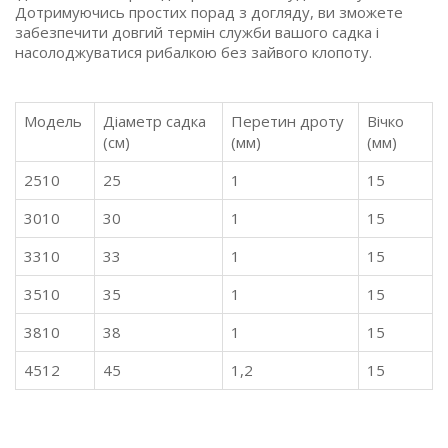
Дотримуючись простих порад з догляду, ви зможете
забезпечити довгий термін служби вашого садка і
насолоджуватися рибалкою без зайвого клопоту.
Модель
Діаметр садка
Перетин дроту
Вічко
(см)
(мм)
(мм)
2510
25
1
15
3010
30
1
15
3310
33
1
15
3510
35
1
15
3810
38
1
15
4512
45
1,2
15