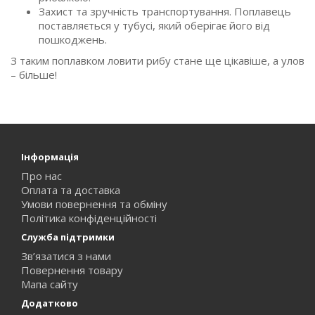
Захист та зручність транспортування. Поплавець
поставляється у тубусі, який оберігає його від
пошкоджень.
З таким поплавком ловити рибу стане ще цікавіше, а улов
– більше!
Інформація
Про нас
Оплата та доставка
Умови повернення та обміну
Політика конфіденційності
Служба підтримки
Зв’язатися з нами
Повернення товару
Мапа сайту
Додатково