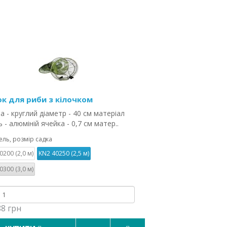
к для риби з кілочком
 - круглий діаметр - 40 см матеріал
ь - алюміній ячейка - 0,7 см матер..
ль, розмір садка
0200 (2,0 м)
KN2 40250 (2,5 м)
0300 (3,0 м)
88 грн