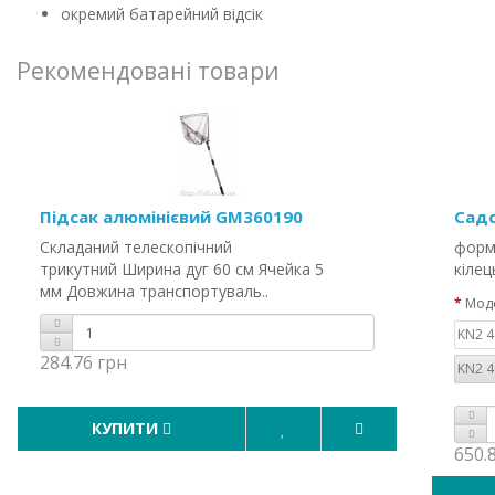
окремий батарейний відсік
Рекомендовані товари
Підсак алюмінієвий GM360190
Садо
Складаний телескопічний
форма
трикутний Ширина дуг 60 см Ячейка 5
кілец
мм Довжина транспортуваль..
Моде
KN2 4
284.76 грн
KN2 4
КУПИТИ
650.