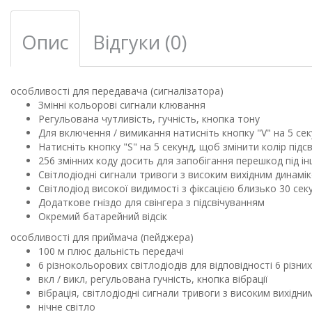
Опис
Відгуки (0)
особливості для передавача (сигналізатора)
Змінні кольорові сигнали клювання
Регульована чутливість, гучність, кнопка тону
Для включення / вимикання натисніть кнопку "V" на 5 се
Натисніть кнопку "S" на 5 секунд, щоб змінити колір підс
256 змінних коду досить для запобігання перешкод під 
Світлодіодні сигнали тривоги з високим вихідним динамі
Світлодіод високої видимості з фіксацією близько 30 се
Додаткове гніздо для свінгера з підсвічуванням
Окремий батарейний відсік
особливості для приймача (пейджера)
100 м плюс дальність передачі
6 різнокольорових світлодіодів для відповідності 6 різних
вкл / викл, регульована гучність, кнопка вібрації
вібрація, світлодіодні сигнали тривоги з високим вихідн
нічне світло