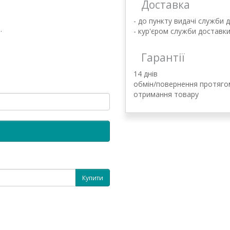
Доставка
- до пункту видачі служби 
.
- кур'єром служби доставк
Гарантії
14 днів
обмін/повернення протягом
отримання товару
Купити