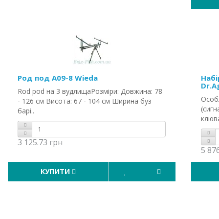
Род под A09-8 Wieda
Набі
Dr.A
Rod pod на 3 вудлищаРозміри: Довжина: 78
Особ
- 126 см Висота: 67 - 104 см Ширина буз
(сигн
барі..
клюва
3 125.73 грн
5 87
КУПИТИ