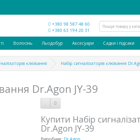
+380 98 587 48 60
+380 63 194 20 31
ті
Волосінь
Льодобур
Аксесуари
Садки і підсаки
гналізаторів клювання
Набір сигналізаторів клювання Dr.Ag
вання Dr.Agon JY-39
Купити Набір сигналіза
Dr.Agon JY-39
Виробник:
Dr.Agon