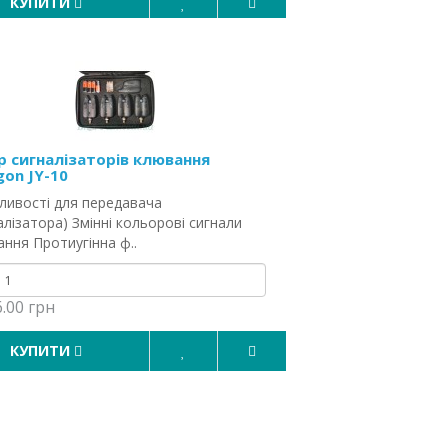
КУПИТИ
р сигналізаторів клювання
gon JY-10
ливості для передавача
алізатора) Змінні кольорові сигнали
ння Протиугінна ф..
6.00 грн
КУПИТИ