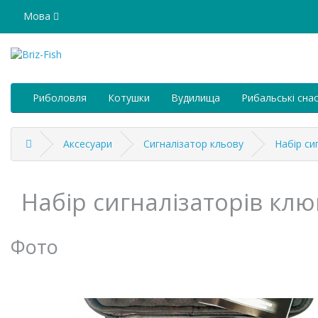
Мова
Риболовля
Котушки
Вудилища
Рибальські снас
Аксесуари
Сигналізатор кльову
Набір си
Набір сигналізаторів клю
Фото