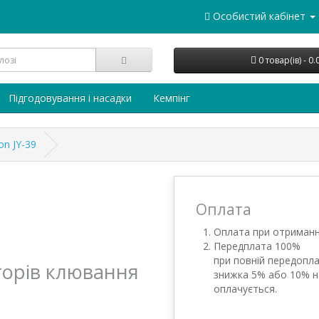
Особистий кабінет
0 товар(ів) - 0
Підгодовування і насадки
Кемпінг
on JY-39
Оплата
Оплата при отриманн
Передплата 100%
при повній передопла
торів клювання
знижка 5% або 10% н
оплачується.