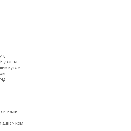
кунд
вічування
іншим кутом
ком
кунд
 сигналів
им динаміком