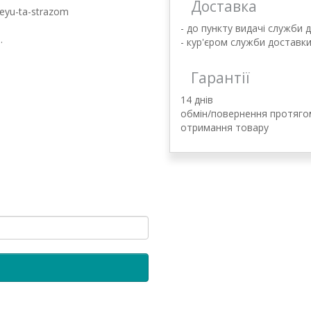
Доставка
leyu-ta-strazom
- до пункту видачі служби 
.
- кур'єром служби доставк
Гарантії
14 днів
обмін/повернення протягом
отримання товару