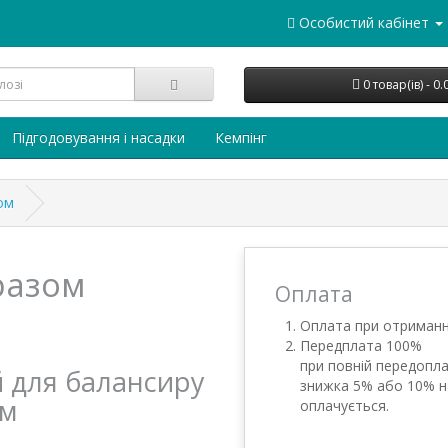
Особистий кабінет
0 товар(ів) - 0
Підгодовування і насадки
Кемпінг
ом
разом
Оплата
Оплата при отриманн
Передплата 100%
при повній передопла
й для балансиру
знижка 5% або 10% н
ом
оплачується.