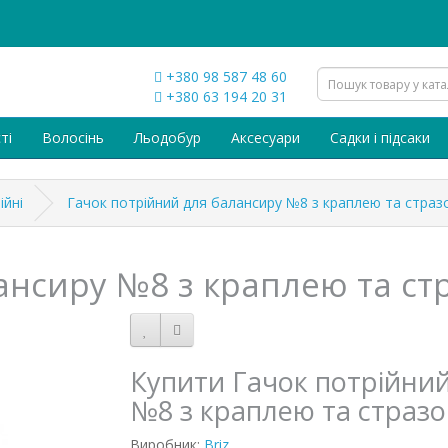
+380 98 587 48 60
+380 63 194 20 31
ті
Волосінь
Льодобур
Аксесуари
Садки і підсаки
ійні
Гачок потрійний для балансиру №8 з краплею та страз
ансиру №8 з краплею та ст
Купити Гачок потрійни
№8 з краплею та страз
Виробник:
Briz