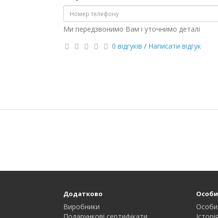
Ми передзвонимо Вам і уточнимо деталі
0 відгуків
/
Написати відгук
Додатково
Особи
Виробники
Особи
Подарункові сертифікати
Історі