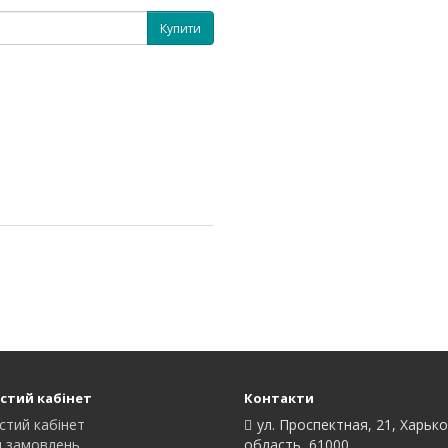
Купити
стий кабінет
Контакти
стий кабінет
ул. Проспектная, 21, Харьк
я замовлень
область, 61000