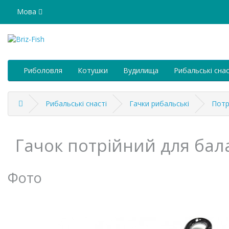
Мова
Риболовля
Котушки
Вудилища
Рибальські снас
Рибальські снасті
Гачки рибальські
Потр
Гачок потрійний для бал
Фото