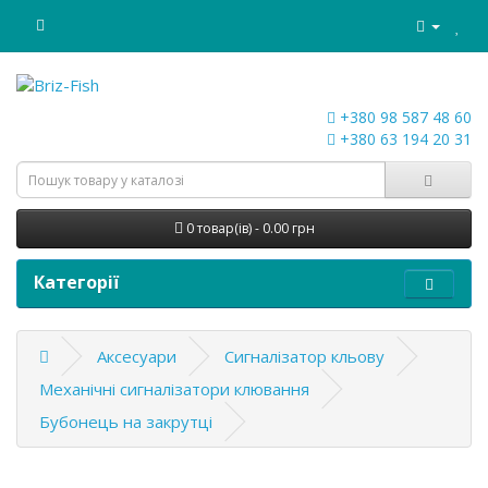
+380 98 587 48 60
+380 63 194 20 31
0 товар(ів) - 0.00 грн
Категорії
Аксесуари
Сигналізатор кльову
Механічні сигналізатори клювання
Бубонець на закрутці