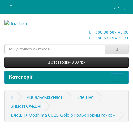
+380 98 587 48 60
+380 63 194 20 31
0 товар(ів) - 0.00 грн
Категорії
Рибальські снасті
Блешня
Зимові блешні
Блешня Ooshima 8025 Gold з кольоровим гачком